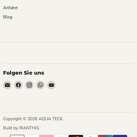
Anfahrt
Blog
Folgen Sie uns
Email
Finden
Finden
Finden
Finden
AQUA
Sie
Sie
Sie
Sie
TECK
uns
uns
uns
uns
auf
auf
auf
auf
Facebook
Instagram
WhatsApp
YouTube
Copyright © 2026 AQUA TECK.
Built by
RIANTHIS