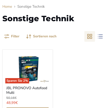
Home
Sonstige Technik
Sonstige Technik
Filter
Sortieren nach
Sparen Sie
2
%
JBL
JBL PRONOVO Autofood
PRONOVO
Multi
Autofood
Multi
Ursprünglicher
50,16€
Preis
Aktueller
48,99€