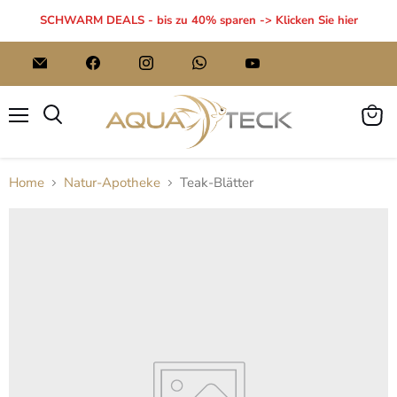
SCHWARM DEALS - bis zu 40% sparen -> Klicken Sie hier
Email
Finden
Finden
Finden
Finden
AQUA
Sie
Sie
Sie
Sie
TECK
uns
uns
uns
uns
auf
auf
auf
auf
Facebook
Instagram
WhatsApp
YouTube
Menü
Waren
Suchen
anzei
Home
Natur-Apotheke
Teak-Blätter