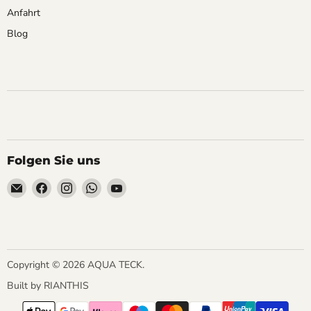
Anfahrt
Blog
Folgen Sie uns
Email
Finden
Finden
Finden
Finden
AQUA
Sie
Sie
Sie
Sie
TECK
uns
uns
uns
uns
auf
auf
auf
auf
Facebook
Instagram
WhatsApp
YouTube
Copyright © 2026 AQUA TECK.
Built by
RIANTHIS